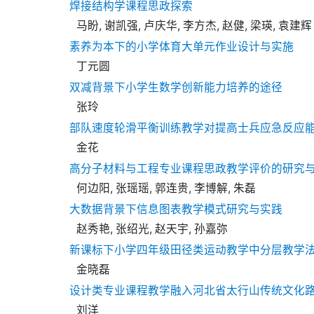
焊接结构学课程思政探索
马盼, 谢凯强, 卢庆华, 李方杰, 赵健, 梁瑛, 袁建辉
素养为本下的小学体育大单元作业设计与实施
丁元圆
双减背景下小学生数学创新能力培养的途径
张玲
部队速度轮滑平衡训练教学对提高士兵应急反应
金花
高分子材料与工程专业课程思政教学评价的研究
何边阳, 张瑶瑶, 郭连贵, 李博解, 朱磊
大数据背景下信息图表教学模式研究与实践
赵秀艳, 张绍光, 赵天宇, 孙嘉弥
新课标下小学四年级田径类运动教学中分层教学
金晓磊
设计类专业课程教学融入河北省太行山传统文化
刘洋