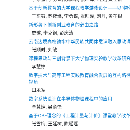
基于创新教育的大学课程教学游戏设计——以“物
于东铖, 苏筱琳, 李勇谋, 张旺泽, 刘丹, 黄在银
新形势下创新创业教育的必由之路
史骥, 李克钢, 彭庆涛
云南边境高校铸牢中华民族共同体意识融入思政
张顺时, 刘敏
课程思政与三创背景下大学物理实验教学改革研
李慧婷
数字技术与高等工程实践教育融合发展的互构路径
视角
田永军
数字系统设计在半导体物理课程中的应用
李慧婷, 吴俞憬
基于OBE理念的《工程计量与计价》课堂教学改
张雪梅, 王延树, 陈瑶瑶